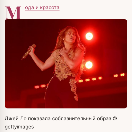
М
ода и красота
Джей Ло показала соблазнительный образ
©
gettyimages