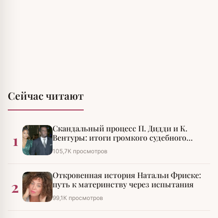
Сейчас читают
Скандальный процесс П. Дидди и К.
1
Вентуры: итоги громкого судебного
разбирательства
105,7К просмотров
Откровенная история Натальи Фриске:
2
путь к материнству через испытания
99,1К просмотров