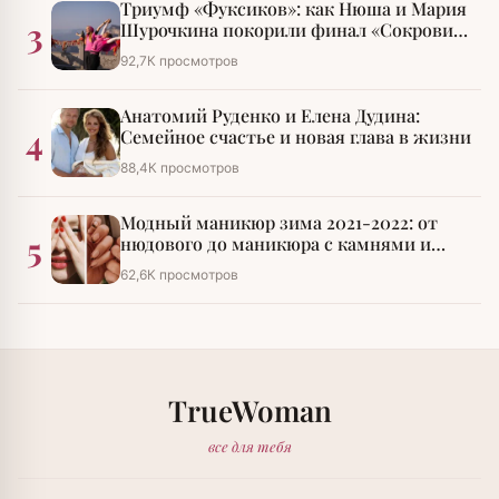
Триумф «Фуксиков»: как Нюша и Мария
3
Шурочкина покорили финал «Сокровищ
императора»
92,7К просмотров
Анатомий Руденко и Елена Дудина:
4
Семейное счастье и новая глава в жизни
88,4К просмотров
Модный маникюр зима 2021-2022: от
5
нюдового до маникюра с камнями и
стразами
62,6К просмотров
TrueWoman
все для тебя