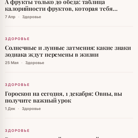
А фрукты только до обеда: таблица
калорийности фруктов, которая тебя
удивит
7 Апр
·
Здоровье
ЗДОРОВЬЕ
Солнечные и лунные затмения: какие знаки
зодиака ждут перемены в жизни
25 Мая
·
Здоровье
ЗДОРОВЬЕ
Гороскоп на сегодня, 1 декабря: Овны, вы
получите важный урок
1 Дек
·
Здоровье
ЗДОРОВЬЕ