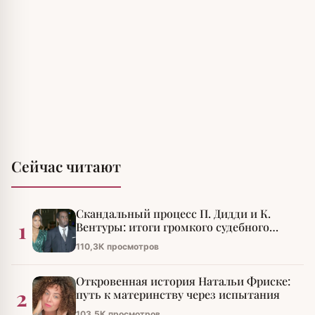
Сейчас читают
Скандальный процесс П. Дидди и К.
1
Вентуры: итоги громкого судебного
разбирательства
110,3К просмотров
Откровенная история Натальи Фриске:
2
путь к материнству через испытания
103,5К просмотров