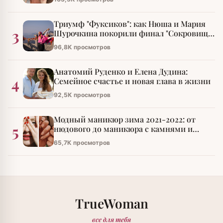
Триумф "Фуксиков": как Нюша и Мария
3
Шурочкина покорили финал "Сокровищ
императора"
96,8К просмотров
Анатомий Руденко и Елена Дудина:
4
Семейное счастье и новая глава в жизни
92,5К просмотров
Модный маникюр зима 2021-2022: от
5
нюдового до маникюра с камнями и
стразами
65,7К просмотров
TrueWoman
все для тебя