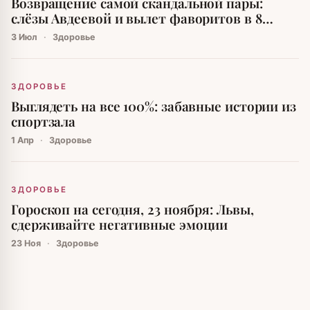
Возвращение самой скандальной пары:
слёзы Авдеевой и вылет фаворитов в 8
выпуске шоу «Ставка на любовь-2»
3 Июл
·
Здоровье
ЗДОРОВЬЕ
Выглядеть на все 100%: забавные истории из
спортзала
1 Апр
·
Здоровье
ЗДОРОВЬЕ
Гороскоп на сегодня, 23 ноября: Львы,
сдерживайте негативные эмоции
23 Ноя
·
Здоровье