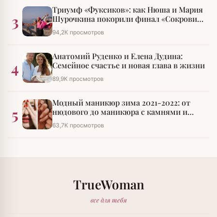
Триумф «Фуксиков»: как Нюша и Мария
3
Шурочкина покорили финал «Сокровищ
императора»
94,2К просмотров
Анатомий Руденко и Елена Дудина:
4
Семейное счастье и новая глава в жизни
89,9К просмотров
Модный маникюр зима 2021-2022: от
5
нюдового до маникюра с камнями и
стразами
63,7К просмотров
TrueWoman
все для тебя