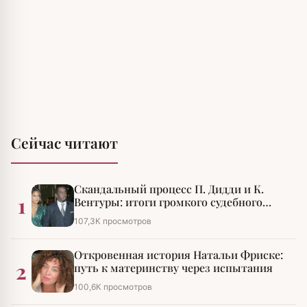
Сейчас читают
Скандальный процесс П. Дидди и К.
1
Вентуры: итоги громкого судебного
разбирательства
107,3К просмотров
Откровенная история Натальи Фриске:
2
путь к материнству через испытания
100,6К просмотров