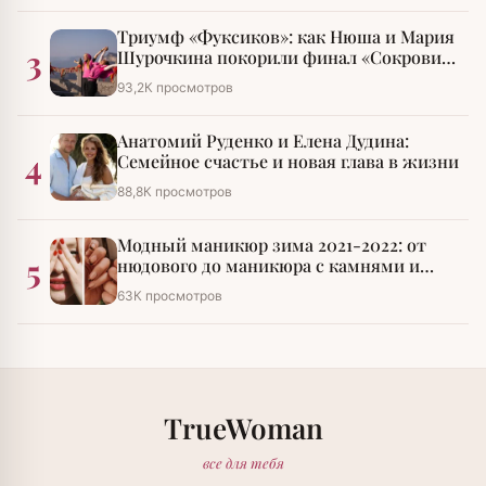
Триумф «Фуксиков»: как Нюша и Мария
3
Шурочкина покорили финал «Сокровищ
императора»
93,2К просмотров
Анатомий Руденко и Елена Дудина:
4
Семейное счастье и новая глава в жизни
88,8К просмотров
Модный маникюр зима 2021-2022: от
5
нюдового до маникюра с камнями и
стразами
63К просмотров
TrueWoman
все для тебя