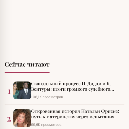
Сейчас читают
Скандальный процесс П. Дидди и К.
1
Вентуры: итоги громкого судебного
разбирательства
106,1К просмотров
Откровенная история Натальи Фриске:
2
путь к материнству через испытания
99,6К просмотров