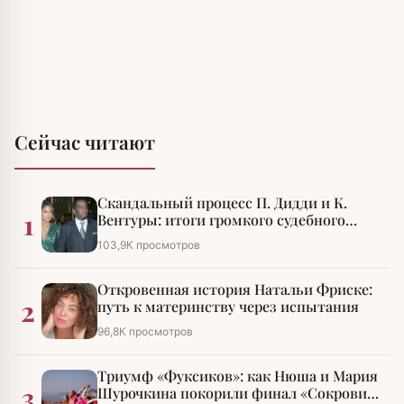
Сейчас читают
Скандальный процесс П. Дидди и К.
1
Вентуры: итоги громкого судебного
разбирательства
103,9К просмотров
Откровенная история Натальи Фриске:
2
путь к материнству через испытания
96,8К просмотров
Триумф «Фуксиков»: как Нюша и Мария
3
Шурочкина покорили финал «Сокровищ