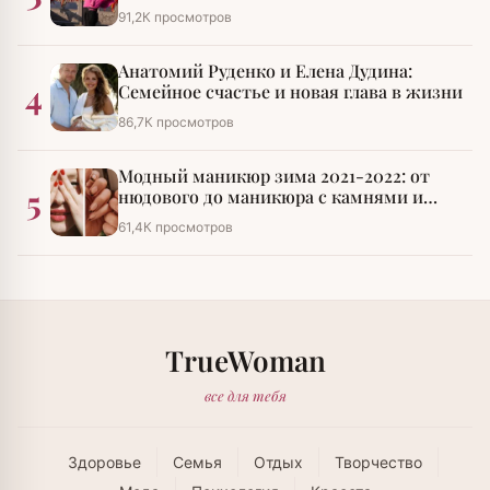
императора»
91,2К просмотров
Анатомий Руденко и Елена Дудина:
4
Семейное счастье и новая глава в жизни
86,7К просмотров
Модный маникюр зима 2021-2022: от
5
нюдового до маникюра с камнями и
стразами
61,4К просмотров
TrueWoman
все для тебя
Здоровье
Семья
Отдых
Творчество