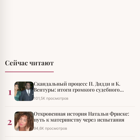
Сейчас читают
Скандальный процесс П. Дидди и К.
1
Вентуры: итоги громкого судебного
разбирательства
101,5К просмотров
Откровенная история Натальи Фриске:
2
путь к материнству через испытания
94,6К просмотров