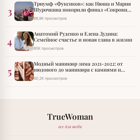
Триумф «Фуксиков»: как Нюша и Мария
3
Шурочкина покорили финал «Сокровищ
императора»
88,9К просмотров
Анатомий Руденко и Елена Дудина:
4
Семейное счастье и новая глава в жизни
85К просмотров
Модный маникюр зима 2021-2022: от
5
нюдового до маникюра с камнями и
стразами
60,2К просмотров
TrueWoman
все для тебя