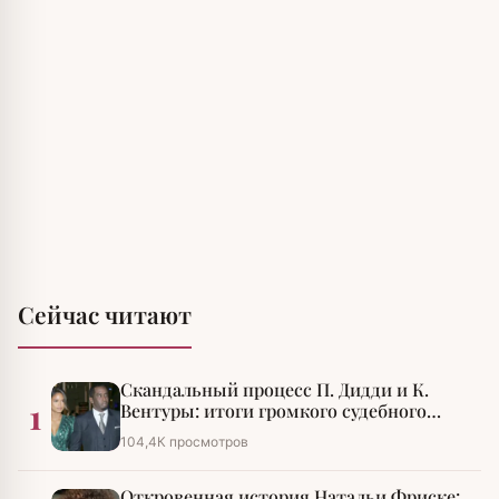
Сейчас читают
Скандальный процесс П. Дидди и К.
1
Вентуры: итоги громкого судебного
разбирательства
104,4К просмотров
Откровенная история Натальи Фриске: