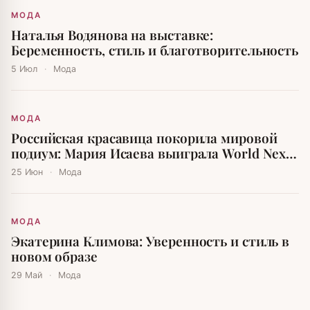
МОДА
Наталья Водянова на выставке:
Беременность, стиль и благотворительность
5 Июл
·
Мода
МОДА
Российская красавица покорила мировой
подиум: Мария Исаева выиграла World Next
Top Model
25 Июн
·
Мода
МОДА
Экатерина Климова: Уверенность и стиль в
новом образе
29 Май
·
Мода