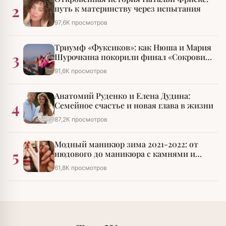
2
путь к материнству через испытания
97,6К просмотров
Триумф «Фуксиков»: как Нюша и Мария
3
Шурочкина покорили финал «Сокровищ
императора»
91,6К просмотров
Анатомий Руденко и Елена Дудина:
4
Семейное счастье и новая глава в жизни
87,2К просмотров
Модный маникюр зима 2021-2022: от
5
нюдового до маникюра с камнями и
стразами
61,8К просмотров