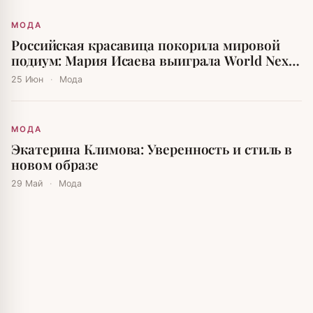
МОДА
Российская красавица покорила мировой
подиум: Мария Исаева выиграла World Next
Top Model
25 Июн
·
Мода
МОДА
Экатерина Климова: Уверенность и стиль в
новом образе
29 Май
·
Мода