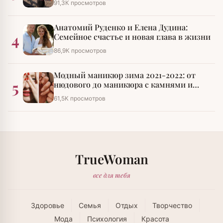
91,3К просмотров
Анатомий Руденко и Елена Дудина:
4
Семейное счастье и новая глава в жизни
86,9К просмотров
Модный маникюр зима 2021-2022: от
5
нюдового до маникюра с камнями и
стразами
61,5К просмотров
TrueWoman
все для тебя
Здоровье
Семья
Отдых
Творчество
Мода
Психология
Красота