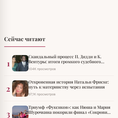
Сейчас читают
Скандальный процесс П. Дидди и К.
1
Вентуры: итоги громкого судебного
разбирательства
104К просмотров
Откровенная история Натальи Фриске:
2
путь к материнству через испытания
97,1К просмотров
Триумф «Фуксиков»: как Нюша и Мария
3
Шурочкина покорили финал «Сокровищ
императора»