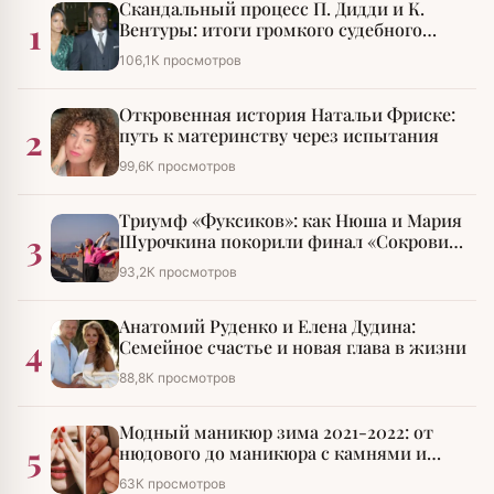
Скандальный процесс П. Дидди и К.
1
Вентуры: итоги громкого судебного
разбирательства
106,1К просмотров
Откровенная история Натальи Фриске:
2
путь к материнству через испытания
99,6К просмотров
Триумф «Фуксиков»: как Нюша и Мария
3
Шурочкина покорили финал «Сокровищ
императора»
93,2К просмотров
Анатомий Руденко и Елена Дудина:
4
Семейное счастье и новая глава в жизни
88,8К просмотров
Модный маникюр зима 2021-2022: от
5
нюдового до маникюра с камнями и
стразами
63К просмотров