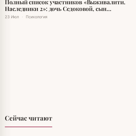
Полный список участников «Выживалити.
Наследники 2»: дочь Седоковой, сын
Авербуха и внутренние Буйновы
23 Июл
·
Психология
Сейчас читают