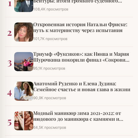
1
Вентуры: итоги громкого судебного
разбирательства
108,4К просмотров
Откровенная история Натальи Фриске:
2
путь к материнству через испытания
101,7К просмотров
Триумф «Фуксиков»: как Нюша и Мария
3
Шурочкина покорили финал «Сокровищ
императора»
95,1К просмотров
Анатомий Руденко и Елена Дудина:
4
Семейное счастье и новая глава в жизни
90,9К просмотров
Модный маникюр зима 2021-2022: от
5
нюдового до маникюра с камнями и
стразами
64,5К просмотров