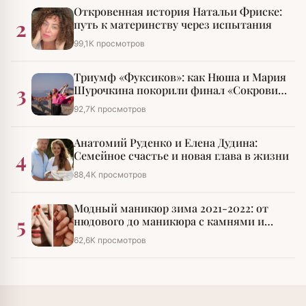
Откровенная история Натальи Фриске:
2
путь к материнству через испытания
99,1К просмотров
Триумф «Фуксиков»: как Нюша и Мария
3
Шурочкина покорили финал «Сокровищ
императора»
92,7К просмотров
Анатомий Руденко и Елена Дудина:
4
Семейное счастье и новая глава в жизни
88,4К просмотров
Модный маникюр зима 2021-2022: от
5
нюдового до маникюра с камнями и
стразами
62,6К просмотров