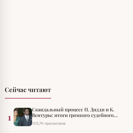
Сейчас читают
Скандальный процесс П. Дидди и К.
1
Вентуры: итоги громкого судебного
разбирательства
105,7К просмотров