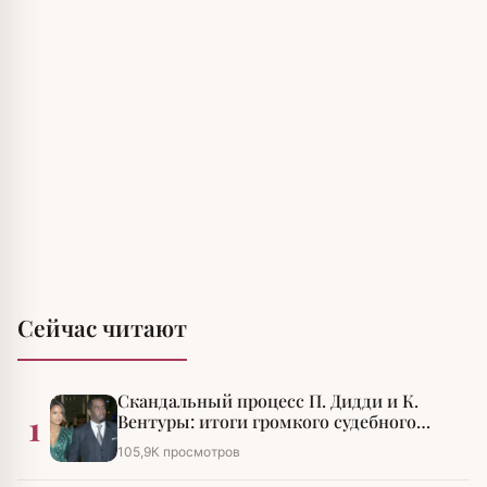
Сейчас читают
Скандальный процесс П. Дидди и К.
1
Вентуры: итоги громкого судебного
разбирательства
105,9К просмотров