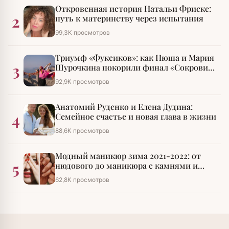
Откровенная история Натальи Фриске:
2
путь к материнству через испытания
99,3К просмотров
Триумф «Фуксиков»: как Нюша и Мария
3
Шурочкина покорили финал «Сокровищ
императора»
92,9К просмотров
Анатомий Руденко и Елена Дудина:
4
Семейное счастье и новая глава в жизни
88,6К просмотров
Модный маникюр зима 2021-2022: от
5
нюдового до маникюра с камнями и
стразами
62,8К просмотров