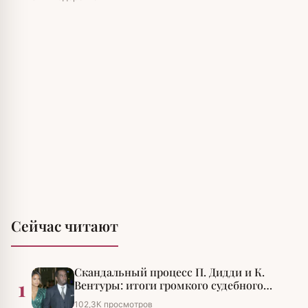
Сейчас читают
Скандальный процесс П. Дидди и К.
1
Вентуры: итоги громкого судебного
разбирательства
102,3К просмотров