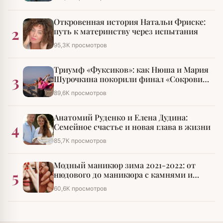
Откровенная история Натальи Фриске:
2
путь к материнству через испытания
95,3К просмотров
Триумф «Фуксиков»: как Нюша и Мария
3
Шурочкина покорили финал «Сокровищ
императора»
89,6К просмотров
Анатомий Руденко и Елена Дудина:
4
Семейное счастье и новая глава в жизни
85,7К просмотров
Модный маникюр зима 2021-2022: от
5
нюдового до маникюра с камнями и
стразами
60,6К просмотров