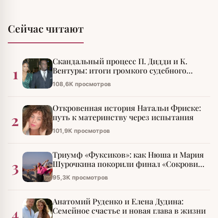
Сейчас читают
Скандальный процесс П. Дидди и К.
1
Вентуры: итоги громкого судебного
разбирательства
108,6К просмотров
Откровенная история Натальи Фриске:
2
путь к материнству через испытания
101,9К просмотров
Триумф «Фуксиков»: как Нюша и Мария
3
Шурочкина покорили финал «Сокровищ
императора»
95,3К просмотров
Анатомий Руденко и Елена Дудина:
4
Семейное счастье и новая глава в жизни