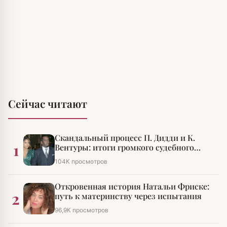
Сейчас читают
Скандальный процесс П. Дидди и К.
1
Вентуры: итоги громкого судебного
разбирательства
104К просмотров
Откровенная история Натальи Фриске:
2
путь к материнству через испытания
96,9К просмотров