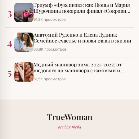
Триумф «Фуксиков»: как Нюша и Мария
3
Шурочкина покорили финал «Сокровищ
императора»
91,2К просмотров
Анатомий Руденко и Елена Дудина:
4
Семейное счастье и новая глава в жизни
86,8К просмотров
Модный маникюр зима 2021-2022: от
5
нюдового до маникюра с камнями и
стразами
61,5К просмотров
TrueWoman
все для тебя