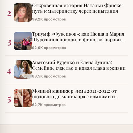
Откровенная история Натальи Фриске:
2
путь к материнству через испытания
99,2К просмотров
Триумф «Фуксиков»: как Нюша и Мария
3
Шурочкина покорили финал «Сокровищ
императора»
92,9К просмотров
Анатомий Руденко и Елена Дудина:
4
Семейное счастье и новая глава в жизни
88,5К просмотров
Модный маникюр зима 2021-2022: от
5
нюдового до маникюра с камнями и
стразами
62,7К просмотров