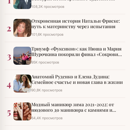
1
разбирательства
108,3К просмотров
Откровенная история Натальи Фриске:
2
путь к материнству через испытания
101,6К просмотров
Триумф «Фуксиков»: как Нюша и Мария
3
Шурочкина покорили финал «Сокровищ
императора»
95К просмотров
Анатомий Руденко и Елена Дудина:
4
Семейное счастье и новая глава в жизни
90,8К просмотров
Модный маникюр зима 2021-2022: от
5
нюдового до маникюра с камнями и
стразами
64,4К просмотров