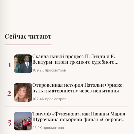
Сейчас читают
Скандальный процесс П. Дидди и К.
1
Вентуры: итоги громкого судебного
разбирательства
109,2К просмотров
Откровенная история Натальи Фриске:
2
путь к материнству через испытания
102,4К просмотров
Триумф «Фуксиков»: как Нюша и Мария
3
Шурочкина покорили финал «Сокровищ
императора»
95,9К просмотров