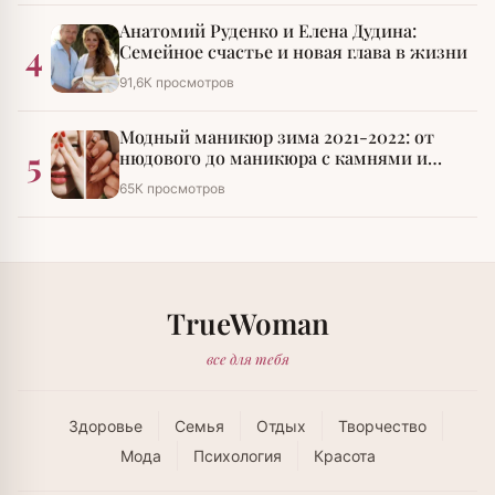
Анатомий Руденко и Елена Дудина:
4
Семейное счастье и новая глава в жизни
91,6К просмотров
Модный маникюр зима 2021-2022: от
5
нюдового до маникюра с камнями и
стразами
65К просмотров
TrueWoman
все для тебя
Здоровье
Семья
Отдых
Творчество
Мода
Психология
Красота