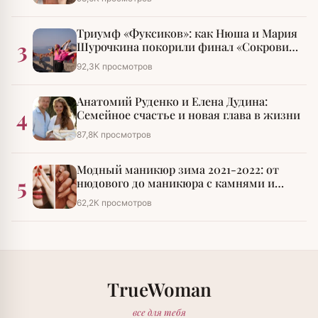
Триумф «Фуксиков»: как Нюша и Мария
3
Шурочкина покорили финал «Сокровищ
императора»
92,3К просмотров
Анатомий Руденко и Елена Дудина:
4
Семейное счастье и новая глава в жизни
87,8К просмотров
Модный маникюр зима 2021-2022: от
5
нюдового до маникюра с камнями и
стразами
62,2К просмотров
TrueWoman
все для тебя