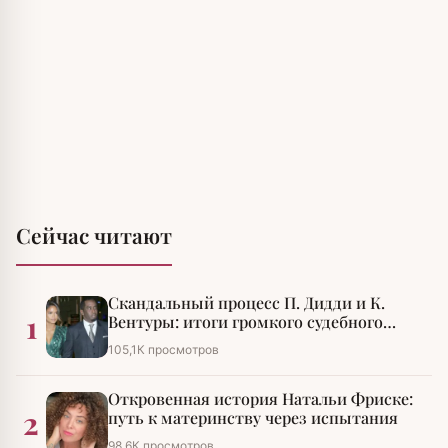
Сейчас читают
Скандальный процесс П. Дидди и К.
1
Вентуры: итоги громкого судебного
разбирательства
105,1К просмотров
Откровенная история Натальи Фриске:
2
путь к материнству через испытания
98,6К просмотров