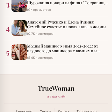
3
Шурочкина покорили финал "Сокровищ
императора"
97К просмотров
Анатомий Руденко и Елена Дудина:
4
Семейное счастье и новая глава в жизни
92,7К просмотров
Модный маникюр зима 2021-2022: от
5
нюдового до маникюра с камнями и
стразами
65,9К просмотров
TrueWoman
все для тебя
Здоровье
Семья
Отдых
Творчество