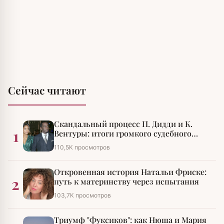
Сейчас читают
Скандальный процесс П. Дидди и К.
1
Вентуры: итоги громкого судебного
разбирательства
110,5К просмотров
Откровенная история Натальи Фриске:
2
путь к материнству через испытания
103,7К просмотров
Триумф "Фуксиков": как Нюша и Мария