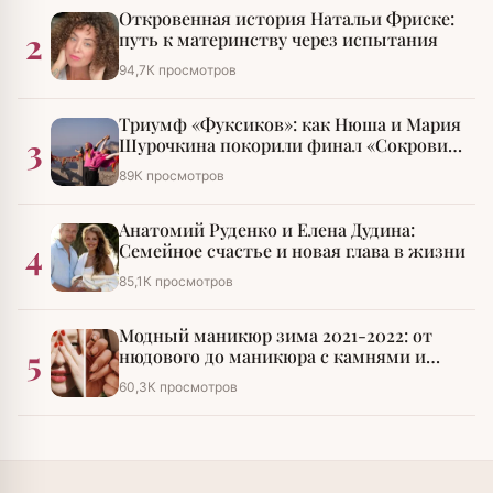
Откровенная история Натальи Фриске:
2
путь к материнству через испытания
94,7К просмотров
Триумф «Фуксиков»: как Нюша и Мария
3
Шурочкина покорили финал «Сокровищ
императора»
89К просмотров
Анатомий Руденко и Елена Дудина:
4
Семейное счастье и новая глава в жизни
85,1К просмотров
Модный маникюр зима 2021-2022: от
5
нюдового до маникюра с камнями и
стразами
60,3К просмотров