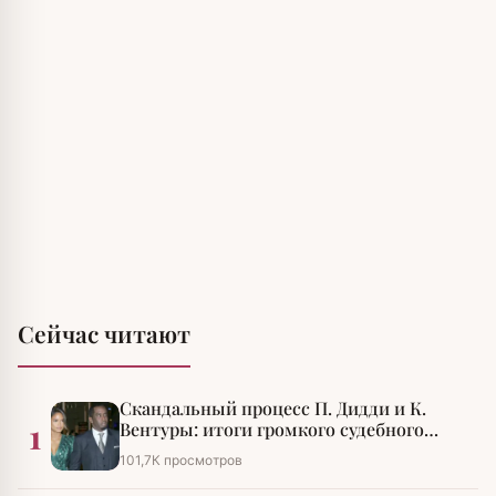
Сейчас читают
Скандальный процесс П. Дидди и К.
1
Вентуры: итоги громкого судебного
разбирательства
101,7К просмотров