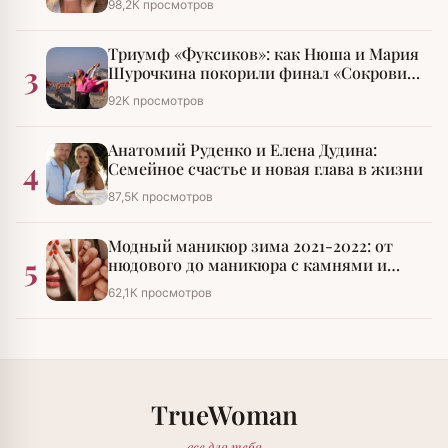
98,2К просмотров
Триумф «Фуксиков»: как Нюша и Мария
3
Шурочкина покорили финал «Сокровищ
императора»
92К просмотров
Анатомий Руденко и Елена Дудина:
4
Семейное счастье и новая глава в жизни
87,5К просмотров
Модный маникюр зима 2021-2022: от
5
нюдового до маникюра с камнями и
стразами
62,1К просмотров
TrueWoman
все для тебя