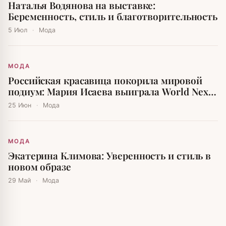
Наталья Водянова на выставке:
Беременность, стиль и благотворительность
5 Июл
·
Мода
МОДА
Российская красавица покорила мировой
подиум: Мария Исаева выиграла World Next
Top Model
25 Июн
·
Мода
МОДА
Экатерина Климова: Уверенность и стиль в
новом образе
29 Май
·
Мода