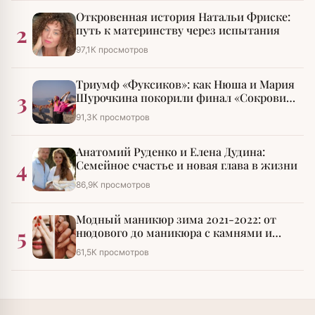
Откровенная история Натальи Фриске:
2
путь к материнству через испытания
97,1К просмотров
Триумф «Фуксиков»: как Нюша и Мария
3
Шурочкина покорили финал «Сокровищ
императора»
91,3К просмотров
Анатомий Руденко и Елена Дудина:
4
Семейное счастье и новая глава в жизни
86,9К просмотров
Модный маникюр зима 2021-2022: от
5
нюдового до маникюра с камнями и
стразами
61,5К просмотров