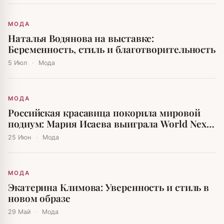
МОДА
Наталья Водянова на выставке:
Беременность, стиль и благотворительность
5 Июл
·
Мода
МОДА
Российская красавица покорила мировой
подиум: Мария Исаева выиграла World Next
Top Model
25 Июн
·
Мода
МОДА
Экатерина Климова: Уверенность и стиль в
новом образе
29 Май
·
Мода