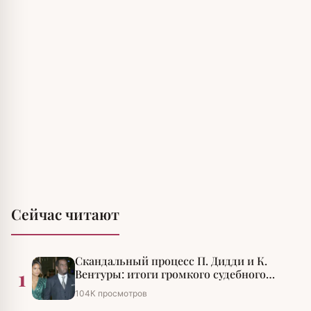
Сейчас читают
Скандальный процесс П. Дидди и К.
1
Вентуры: итоги громкого судебного
разбирательства
104К просмотров