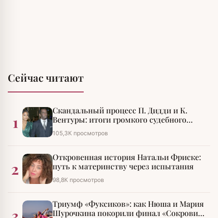
Сейчас читают
Скандальный процесс П. Дидди и К.
1
Вентуры: итоги громкого судебного
разбирательства
105,3К просмотров
Откровенная история Натальи Фриске:
2
путь к материнству через испытания
98,8К просмотров
Триумф «Фуксиков»: как Нюша и Мария
3
Шурочкина покорили финал «Сокровищ