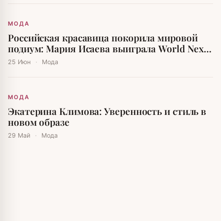
МОДА
Российская красавица покорила мировой
подиум: Мария Исаева выиграла World Next
Top Model
25 Июн
·
Мода
МОДА
Экатерина Климова: Уверенность и стиль в
новом образе
29 Май
·
Мода