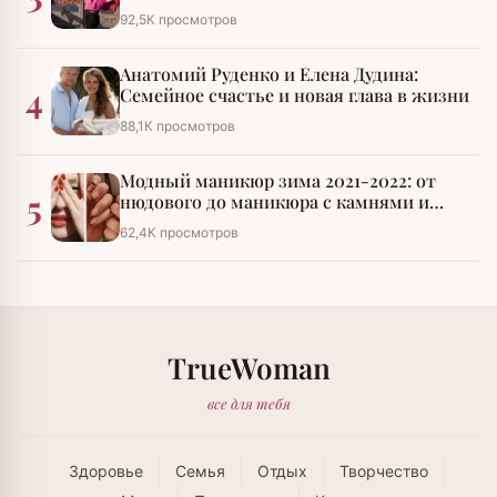
императора»
92,5К просмотров
Анатомий Руденко и Елена Дудина:
4
Семейное счастье и новая глава в жизни
88,1К просмотров
Модный маникюр зима 2021-2022: от
5
нюдового до маникюра с камнями и
стразами
62,4К просмотров
TrueWoman
все для тебя
Здоровье
Семья
Отдых
Творчество