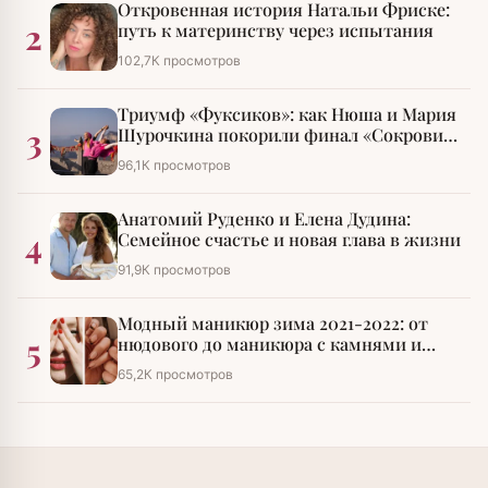
Откровенная история Натальи Фриске:
2
путь к материнству через испытания
102,7К просмотров
Триумф «Фуксиков»: как Нюша и Мария
3
Шурочкина покорили финал «Сокровищ
императора»
96,1К просмотров
Анатомий Руденко и Елена Дудина:
4
Семейное счастье и новая глава в жизни
91,9К просмотров
Модный маникюр зима 2021-2022: от
5
нюдового до маникюра с камнями и
стразами
65,2К просмотров