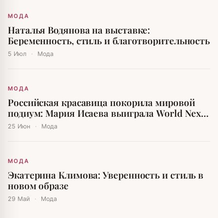
МОДА
Наталья Водянова на выставке:
Беременность, стиль и благотворительность
5 Июл
·
Мода
МОДА
Российская красавица покорила мировой
подиум: Мария Исаева выиграла World Next
Top Model
25 Июн
·
Мода
МОДА
Экатерина Климова: Уверенность и стиль в
новом образе
29 Май
·
Мода