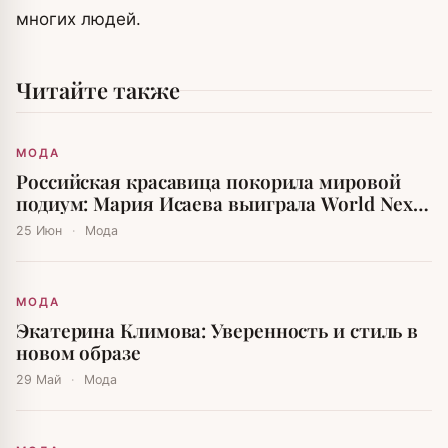
многих людей.
Читайте также
МОДА
Российская красавица покорила мировой
подиум: Мария Исаева выиграла World Next
Top Model
25 Июн
·
Мода
МОДА
Экатерина Климова: Уверенность и стиль в
новом образе
29 Май
·
Мода