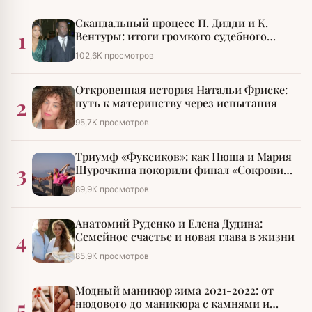
Скандальный процесс П. Дидди и К.
1
Вентуры: итоги громкого судебного
разбирательства
102,6К просмотров
Откровенная история Натальи Фриске:
2
путь к материнству через испытания
95,7К просмотров
Триумф «Фуксиков»: как Нюша и Мария
3
Шурочкина покорили финал «Сокровищ
императора»
89,9К просмотров
Анатомий Руденко и Елена Дудина:
4
Семейное счастье и новая глава в жизни
85,9К просмотров
Модный маникюр зима 2021-2022: от
5
нюдового до маникюра с камнями и