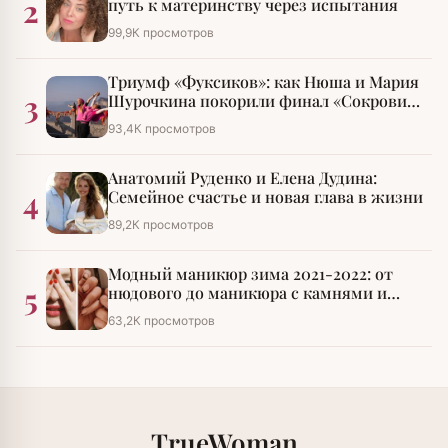
2
путь к материнству через испытания
99,9К просмотров
Триумф «Фуксиков»: как Нюша и Мария
3
Шурочкина покорили финал «Сокровищ
императора»
93,4К просмотров
Анатомий Руденко и Елена Дудина:
4
Семейное счастье и новая глава в жизни
89,2К просмотров
Модный маникюр зима 2021-2022: от
5
нюдового до маникюра с камнями и
стразами
63,2К просмотров
TrueWoman