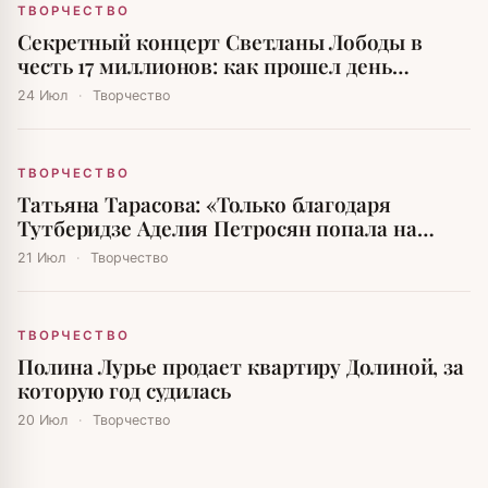
ТВОРЧЕСТВО
Секретный концерт Светланы Лободы в
честь 17 миллионов: как прошел день
рождения дочери олигарха
24 Июл
·
Творчество
ТВОРЧЕСТВО
Татьяна Тарасова: «Только благодаря
Тутберидзе Аделия Петросян попала на
Олимпийские игры»
21 Июл
·
Творчество
ТВОРЧЕСТВО
Полина Лурье продает квартиру Долиной, за
которую год судилась
20 Июл
·
Творчество