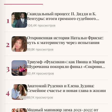
Скандальный процесс П. Дидди и К.
1
Вентуры: итоги громкого судебного
разбирательства
106,4К просмотров
Откровенная история Натальи Фриске:
2
путь к материнству через испытания
99,8К просмотров
Триумф «Фуксиков»: как Нюша и Мария
3
Шурочкина покорили финал «Сокровищ
императора»
93,4К просмотров
Анатомий Руденко и Елена Дудина:
4
Семейное счастье и новая глава в жизни
89,1К просмотров
Модный маникюр зима 2021-2022: от