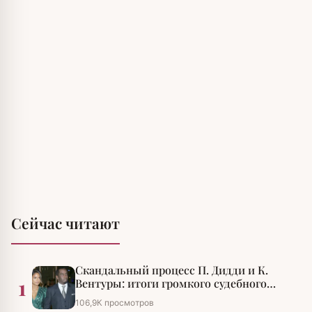
Сейчас читают
Скандальный процесс П. Дидди и К.
1
Вентуры: итоги громкого судебного
разбирательства
106,9К просмотров