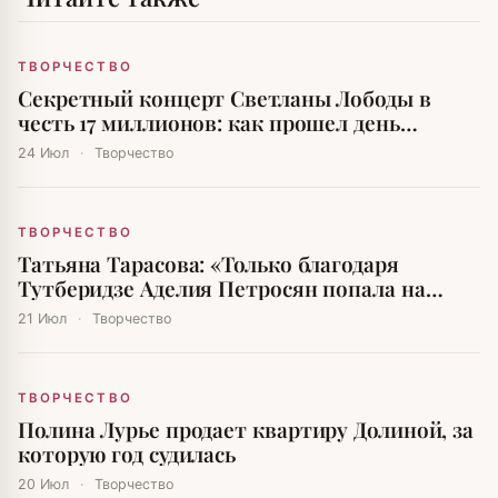
ТВОРЧЕСТВО
Секретный концерт Светланы Лободы в
честь 17 миллионов: как прошел день
рождения дочери олигарха
24 Июл
·
Творчество
ТВОРЧЕСТВО
Татьяна Тарасова: «Только благодаря
Тутберидзе Аделия Петросян попала на
Олимпийские игры»
21 Июл
·
Творчество
ТВОРЧЕСТВО
Полина Лурье продает квартиру Долиной, за
которую год судилась
20 Июл
·
Творчество