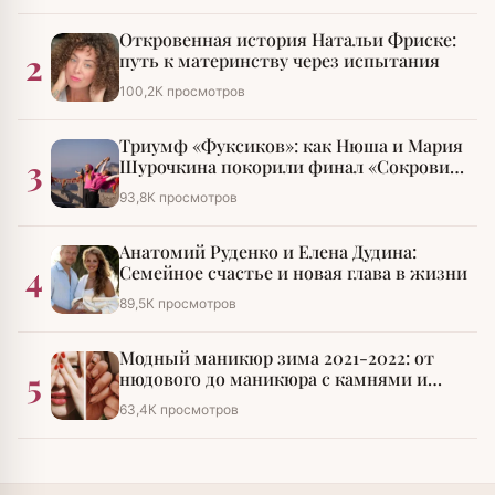
Откровенная история Натальи Фриске:
2
путь к материнству через испытания
100,2К просмотров
Триумф «Фуксиков»: как Нюша и Мария
3
Шурочкина покорили финал «Сокровищ
императора»
93,8К просмотров
Анатомий Руденко и Елена Дудина:
4
Семейное счастье и новая глава в жизни
89,5К просмотров
Модный маникюр зима 2021-2022: от
5
нюдового до маникюра с камнями и
стразами
63,4К просмотров