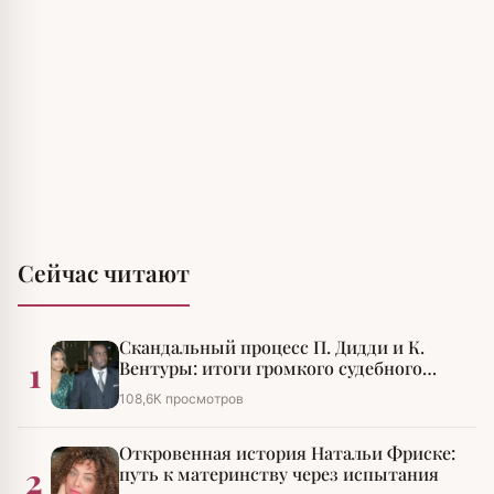
Сейчас читают
Скандальный процесс П. Дидди и К.
1
Вентуры: итоги громкого судебного
разбирательства
108,6К просмотров
Откровенная история Натальи Фриске:
2
путь к материнству через испытания