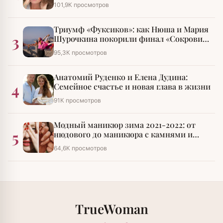
101,9К просмотров
Триумф «Фуксиков»: как Нюша и Мария
3
Шурочкина покорили финал «Сокровищ
императора»
95,3К просмотров
Анатомий Руденко и Елена Дудина:
4
Семейное счастье и новая глава в жизни
91К просмотров
Модный маникюр зима 2021-2022: от
5
нюдового до маникюра с камнями и
стразами
64,6К просмотров
TrueWoman