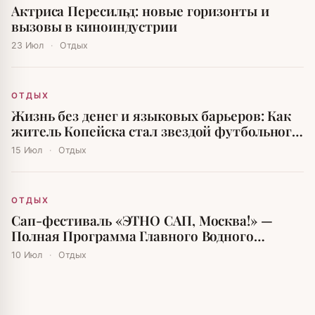
Актриса Пересильд: новые горизонты и
вызовы в киноиндустрии
23 Июл
·
Отдых
ОТДЫХ
Жизнь без денег и языковых барьеров: Как
житель Копейска стал звездой футбольного
мира
15 Июл
·
Отдых
ОТДЫХ
Сап-фестиваль «ЭТНО САП, Москва!» —
Полная Программа Главного Водного
Праздника Лета
10 Июл
·
Отдых