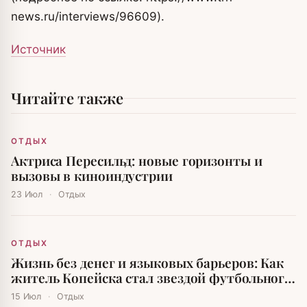
news.ru/interviews/96609).
Источник
Читайте также
ОТДЫХ
Актриса Пересильд: новые горизонты и
вызовы в киноиндустрии
23 Июл
·
Отдых
ОТДЫХ
Жизнь без денег и языковых барьеров: Как
житель Копейска стал звездой футбольного
мира
15 Июл
·
Отдых