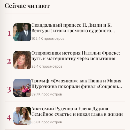
Сейчас читают
Скандальный процесс П. Дидди и К.
1
Вентуры: итоги громкого судебного
разбирательства
102,4К просмотров
Откровенная история Натальи Фриске:
2
путь к материнству через испытания
95,4К просмотров
Триумф «Фуксиков»: как Нюша и Мария
3
Шурочкина покорили финал «Сокровищ
императора»
89,7К просмотров
Анатомий Руденко и Елена Дудина:
4
Семейное счастье и новая глава в жизни
85,8К просмотров