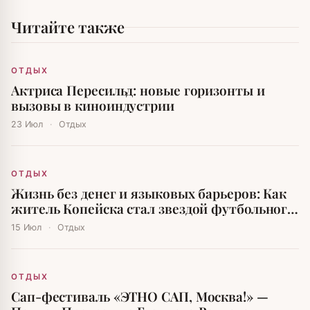
Читайте также
ОТДЫХ
Актриса Пересильд: новые горизонты и
вызовы в киноиндустрии
23 Июл
·
Отдых
ОТДЫХ
Жизнь без денег и языковых барьеров: Как
житель Копейска стал звездой футбольного
мира
15 Июл
·
Отдых
ОТДЫХ
Сап-фестиваль «ЭТНО САП, Москва!» —