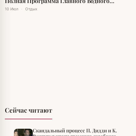
Полная Программа Главного Водного
Праздника Лета
10 Июл
·
Отдых
Сейчас читают
Скандальный процесс П. Дидди и К.