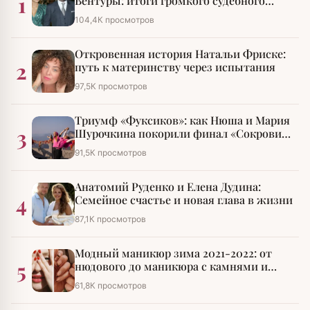
1
Вентуры: итоги громкого судебного
разбирательства
104,4К просмотров
Откровенная история Натальи Фриске:
2
путь к материнству через испытания
97,5К просмотров
Триумф «Фуксиков»: как Нюша и Мария
3
Шурочкина покорили финал «Сокровищ
императора»
91,5К просмотров
Анатомий Руденко и Елена Дудина:
4
Семейное счастье и новая глава в жизни
87,1К просмотров
Модный маникюр зима 2021-2022: от
5
нюдового до маникюра с камнями и
стразами
61,8К просмотров