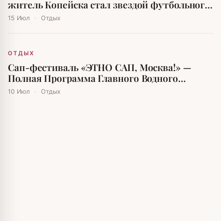
житель Копейска стал звездой футбольного
мира
15 Июл
·
Отдых
ОТДЫХ
Сап-фестиваль «ЭТНО САП, Москва!» —
Полная Программа Главного Водного
Праздника Лета
10 Июл
·
Отдых