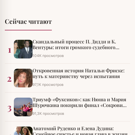
Сейчас читают
Скандальный процесс П. Дидди и К.
1
Вентуры: итоги громкого судебного
разбирательства
104К просмотров
Откровенная история Натальи Фриске:
2
путь к материнству через испытания
97,1К просмотров
Триумф «Фуксиков»: как Нюша и Мария
3
Шурочкина покорили финал «Сокровищ
императора»
91,3К просмотров
Анатомий Руденко и Елена Дудина:
Семейное счастье и новая глава в жизни