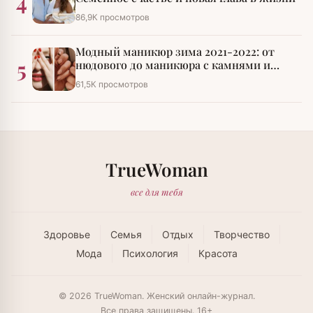
4
86,9К просмотров
Модный маникюр зима 2021-2022: от
5
нюдового до маникюра с камнями и
стразами
61,5К просмотров
TrueWoman
все для тебя
Здоровье
Семья
Отдых
Творчество
Мода
Психология
Красота
© 2026 TrueWoman. Женский онлайн-журнал.
Все права защищены. 16+