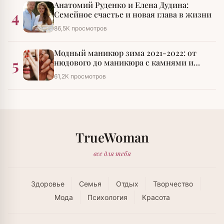
Анатомий Руденко и Елена Дудина:
4
Семейное счастье и новая глава в жизни
86,5К просмотров
Модный маникюр зима 2021-2022: от
5
нюдового до маникюра с камнями и
стразами
61,2К просмотров
TrueWoman
все для тебя
Здоровье
Семья
Отдых
Творчество
Мода
Психология
Красота