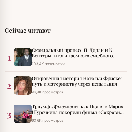
Сейчас читают
Скандальный процесс П. Дидди и К.
1
Вентуры: итоги громкого судебного
разбирательства
103,4К просмотров
Откровенная история Натальи Фриске:
2
путь к материнству через испытания
96,4К просмотров
Триумф «Фуксиков»: как Нюша и Мария
3
Шурочкина покорили финал «Сокровищ
императора»
90,6К просмотров