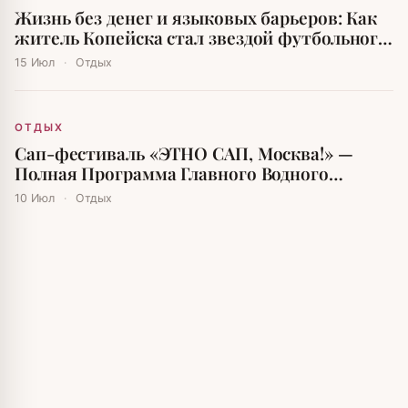
Жизнь без денег и языковых барьеров: Как
житель Копейска стал звездой футбольного
мира
15 Июл
·
Отдых
ОТДЫХ
Сап-фестиваль «ЭТНО САП, Москва!» —
Полная Программа Главного Водного
Праздника Лета
10 Июл
·
Отдых