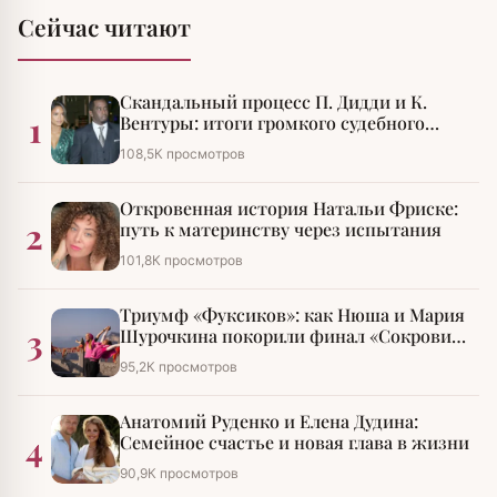
Сейчас читают
Скандальный процесс П. Дидди и К.
1
Вентуры: итоги громкого судебного
разбирательства
108,5К просмотров
Откровенная история Натальи Фриске:
2
путь к материнству через испытания
101,8К просмотров
Триумф «Фуксиков»: как Нюша и Мария
3
Шурочкина покорили финал «Сокровищ
императора»
95,2К просмотров
Анатомий Руденко и Елена Дудина:
4
Семейное счастье и новая глава в жизни
90,9К просмотров