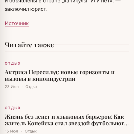
и объявлены в стране „каникулы“ или нет», —
заключил юрист.
Источник
Читайте также
ОТДЫХ
Актриса Пересильд: новые горизонты и
вызовы в киноиндустрии
23 Июл
·
Отдых
ОТДЫХ
Жизнь без денег и языковых барьеров: Как
житель Копейска стал звездой футбольного
мира
15 Июл
·
Отдых