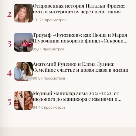
Откровенная история Натальи Фриске:
2
путь к материнству через испытания
101,7К просмотров
Триумф «Фуксиков»: как Нюша и Мария
3
Шурочкина покорили финал «Сокровищ
императора»
95,1К просмотров
Анатомий Руденко и Елена Дудина:
4
Семейное счастье и новая глава в жизни
90,8К просмотров
Модный маникюр зима 2021-2022: от
5
нюдового до маникюра с камнями и
стразами
64,4К просмотров