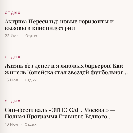
ОТДЫХ
Актриса Пересильд: новые горизонты и
вызовы в киноиндустрии
23 Июл
·
Отдых
ОТДЫХ
Жизнь без денег и языковых барьеров: Как
житель Копейска стал звездой футбольного
мира
15 Июл
·
Отдых
ОТДЫХ
Сап-фестиваль «ЭТНО САП, Москва!» —
Полная Программа Главного Водного
Праздника Лета
10 Июл
·
Отдых