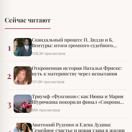
Сейчас читают
Скандальный процесс П. Дидди и К.
1
Вентуры: итоги громкого судебного
разбирательства
108,3К просмотров
Откровенная история Натальи Фриске:
2
путь к материнству через испытания
101,6К просмотров
Триумф «Фуксиков»: как Нюша и Мария
3
Шурочкина покорили финал «Сокровищ
императора»
95К просмотров
Анатомий Руденко и Елена Дудина:
4
Семейное счастье и новая глава в жизни