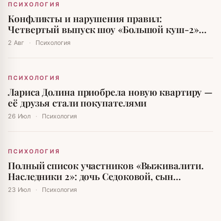
ПСИХОЛОГИЯ
Конфликты и нарушения правил:
Четвертый выпуск шоу «Большой куш-2»
вызвал бурю эмоций
2 Авг
·
Психология
ПСИХОЛОГИЯ
Лариса Долина приобрела новую квартиру —
её друзья стали покупателями
26 Июл
·
Психология
ПСИХОЛОГИЯ
Полный список участников «Выживалити.
Наследники 2»: дочь Седоковой, сын
Авербуха и внутренние Буйновы
23 Июл
·
Психология