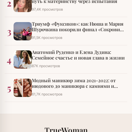
2
путь к материнству через испытания
97,4К просмотров
Триумф «Фуксиков»: как Нюша и Мария
3
Шурочкина покорили финал «Сокровищ
императора»
91,5К просмотров
Анатомий Руденко и Елена Дудина:
4
Семейное счастье и новая глава в жизни
87К просмотров
Модный маникюр зима 2021-2022: от
5
нюдового до маникюра с камнями и
стразами
61,7К просмотров
TrueWoman