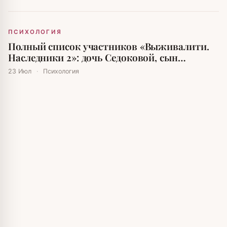
ПСИХОЛОГИЯ
Полный список участников «Выживалити.
Наследники 2»: дочь Седоковой, сын
Авербуха и внутренние Буйновы
23 Июл
·
Психология