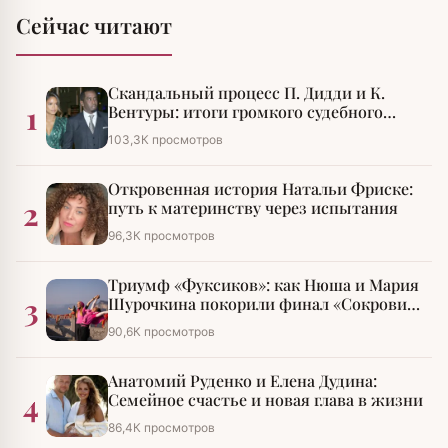
Сейчас читают
Скандальный процесс П. Дидди и К.
1
Вентуры: итоги громкого судебного
разбирательства
103,3К просмотров
Откровенная история Натальи Фриске:
2
путь к материнству через испытания
96,3К просмотров
Триумф «Фуксиков»: как Нюша и Мария
3
Шурочкина покорили финал «Сокровищ
императора»
90,6К просмотров
Анатомий Руденко и Елена Дудина:
4
Семейное счастье и новая глава в жизни
86,4К просмотров