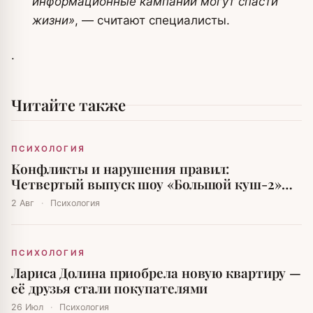
информационные кампании могут спасти
жизни»
, — считают специалисты.
.
Читайте также
ПСИХОЛОГИЯ
Конфликты и нарушения правил:
Четвертый выпуск шоу «Большой куш-2»
вызвал бурю эмоций
2 Авг
·
Психология
ПСИХОЛОГИЯ
Лариса Долина приобрела новую квартиру —
её друзья стали покупателями
26 Июл
·
Психология