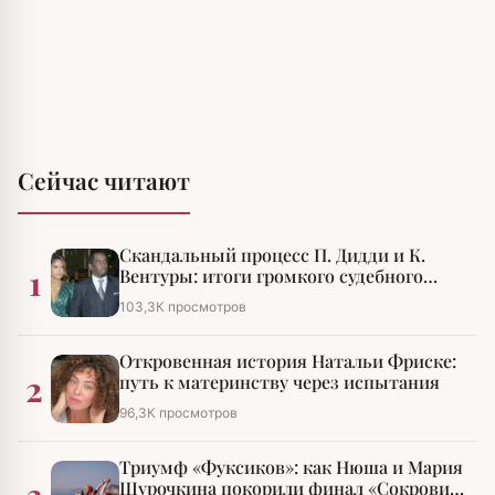
Сейчас читают
Скандальный процесс П. Дидди и К.
1
Вентуры: итоги громкого судебного
разбирательства
103,3К просмотров
Откровенная история Натальи Фриске:
2
путь к материнству через испытания
96,3К просмотров
Триумф «Фуксиков»: как Нюша и Мария
3
Шурочкина покорили финал «Сокровищ