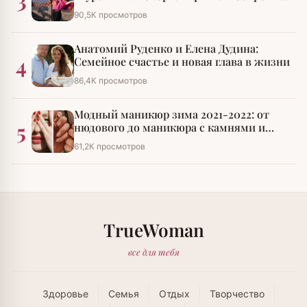
императора»
90,5К просмотров
Анатомий Руденко и Елена Дудина:
4
Семейное счастье и новая глава в жизни
86,4К просмотров
Модный маникюр зима 2021-2022: от
5
нюдового до маникюра с камнями и
стразами
61,2К просмотров
TrueWoman
все для тебя
Здоровье
Семья
Отдых
Творчество