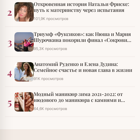
Откровенная история Натальи Фриске:
2
путь к материнству через испытания
101,9К просмотров
Триумф «Фуксиков»: как Нюша и Мария
3
Шурочкина покорили финал «Сокровищ
императора»
95,3К просмотров
Анатомий Руденко и Елена Дудина:
4
Семейное счастье и новая глава в жизни
91К просмотров
Модный маникюр зима 2021-2022: от
5
нюдового до маникюра с камнями и
стразами
64,6К просмотров