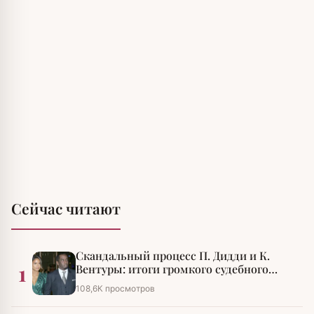
Сейчас читают
Скандальный процесс П. Дидди и К.
1
Вентуры: итоги громкого судебного
разбирательства
108,6К просмотров