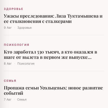
ЗДОРОВЬЕ
Ужасы преследования: Лиза Туктамышева и
ее столкновения с сталкерами
9 Авг
·
Здоровье
ПСИХОЛОГИЯ
Кто заработал 530 тысяч, а кто оказался в
шаге от вылета в первом же выпуске
«Выживальщики. Наследники-2»
8 Авг
·
Психология
СЕМЬЯ
Пропажа семьи Усольцевых: новое развитие
событий
7 Авг
·
Семья