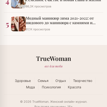
4
86,3К просмотров
Модный маникюр зима 2021-2022: от
5
нюдового до маникюра с камнями и
стразами
61,1К просмотров
TrueWoman
все для тебя
Здоровье
Семья
Отдых
Творчество
Мода
Психология
Красота
© 2026 TrueWoman. Женский онлайн-журнал.
Все права защищены. 16+