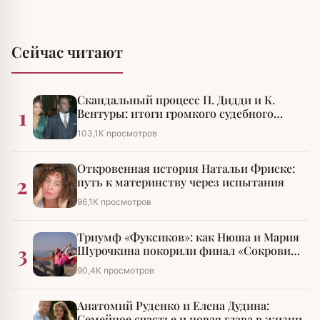
Сейчас читают
Скандальный процесс П. Дидди и К.
1
Вентуры: итоги громкого судебного
разбирательства
103,1К просмотров
Откровенная история Натальи Фриске:
2
путь к материнству через испытания
96,1К просмотров
Триумф «Фуксиков»: как Нюша и Мария
3
Шурочкина покорили финал «Сокровищ
императора»
90,4К просмотров
Анатомий Руденко и Елена Дудина:
Семейное счастье и новая глава в жизни