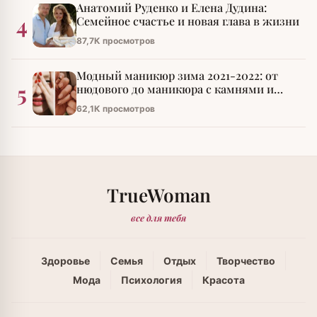
Анатомий Руденко и Елена Дудина:
4
Семейное счастье и новая глава в жизни
87,7К просмотров
Модный маникюр зима 2021-2022: от
5
нюдового до маникюра с камнями и
стразами
62,1К просмотров
TrueWoman
все для тебя
Здоровье
Семья
Отдых
Творчество
Мода
Психология
Красота