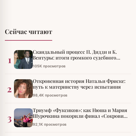
Сейчас читают
Скандальный процесс П. Дидди и К.
1
Вентуры: итоги громкого судебного
разбирательства
105К просмотров
Откровенная история Натальи Фриске:
2
путь к материнству через испытания
98,4К просмотров
Триумф «Фуксиков»: как Нюша и Мария
3
Шурочкина покорили финал «Сокровищ
императора»
92,1К просмотров