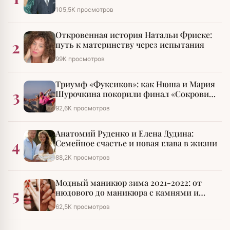
разбирательства
105,5К просмотров
Откровенная история Натальи Фриске:
2
путь к материнству через испытания
99К просмотров
Триумф «Фуксиков»: как Нюша и Мария
3
Шурочкина покорили финал «Сокровищ
императора»
92,6К просмотров
Анатомий Руденко и Елена Дудина:
4
Семейное счастье и новая глава в жизни
88,2К просмотров
Модный маникюр зима 2021-2022: от
5
нюдового до маникюра с камнями и
стразами
62,5К просмотров