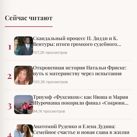
Сейчас читают
Скандальный процесс П. Дидди и К.
1
Вентуры: итоги громкого судебного
разбирательства
107,2К просмотров
Откровенная история Натальи Фриске:
2
путь к материнству через испытания
100,5К просмотров
Триумф «Фуксиков»: как Нюша и Мария
3
Шурочкина покорили финал «Сокровищ
императора»
94,1К просмотров
Анатомий Руденко и Елена Дудина:
4
Семейное счастье и новая глава в жизни