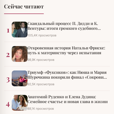
Сейчас читают
Скандальный процесс П. Дидди и К.
1
Вентуры: итоги громкого судебного
разбирательства
105,4К просмотров
Откровенная история Натальи Фриске:
2
путь к материнству через испытания
98,9К просмотров
Триумф «Фуксиков»: как Нюша и Мария
3
Шурочкина покорили финал «Сокровищ
императора»
92,5К просмотров
Анатомий Руденко и Елена Дудина:
4
Семейное счастье и новая глава в жизни
88,1К просмотров