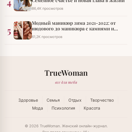
4
Семейное счастье и новая глава в жизни
86,4К просмотров
Модный маникюр зима 2021-2022: от
5
нюдового до маникюра с камнями и
стразами
61,2К просмотров
TrueWoman
все для тебя
Здоровье
Семья
Отдых
Творчество
Мода
Психология
Красота
© 2026 TrueWoman. Женский онлайн-журнал.