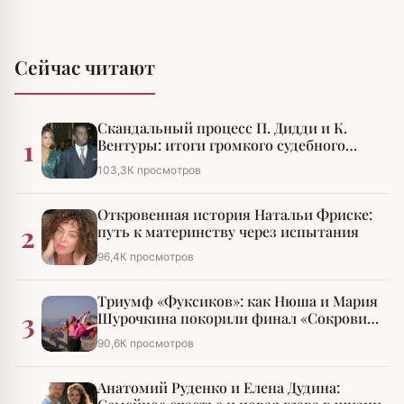
Сейчас читают
Скандальный процесс П. Дидди и К.
1
Вентуры: итоги громкого судебного
разбирательства
103,3К просмотров
Откровенная история Натальи Фриске:
2
путь к материнству через испытания
96,4К просмотров
Триумф «Фуксиков»: как Нюша и Мария
3
Шурочкина покорили финал «Сокровищ
императора»
90,6К просмотров
Анатомий Руденко и Елена Дудина: