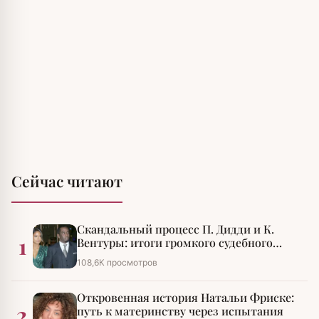
Сейчас читают
Скандальный процесс П. Дидди и К.
1
Вентуры: итоги громкого судебного
разбирательства
108,6К просмотров
Откровенная история Натальи Фриске:
2
путь к материнству через испытания