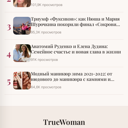
101,9К просмотров
Триумф «Фуксиков»: как Нюша и Мария
3
Шурочкина покорили финал «Сокровищ
императора»
95,3К просмотров
Анатомий Руденко и Елена Дудина:
4
Семейное счастье и новая глава в жизни
91К просмотров
Модный маникюр зима 2021-2022: от
5
нюдового до маникюра с камнями и
стразами
64,6К просмотров
TrueWoman