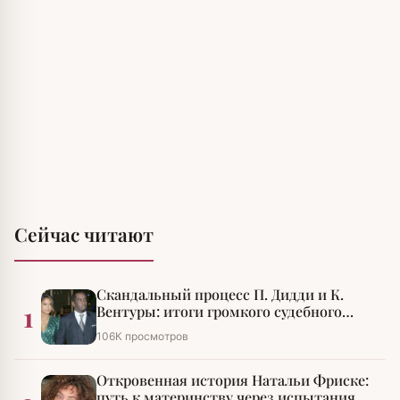
Сейчас читают
Скандальный процесс П. Дидди и К.
1
Вентуры: итоги громкого судебного
разбирательства
106К просмотров
Откровенная история Натальи Фриске:
путь к материнству через испытания