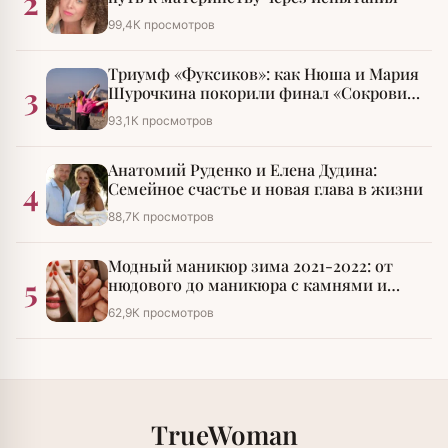
2
99,4К просмотров
Триумф «Фуксиков»: как Нюша и Мария
3
Шурочкина покорили финал «Сокровищ
императора»
93,1К просмотров
Анатомий Руденко и Елена Дудина:
4
Семейное счастье и новая глава в жизни
88,7К просмотров
Модный маникюр зима 2021-2022: от
5
нюдового до маникюра с камнями и
стразами
62,9К просмотров
TrueWoman