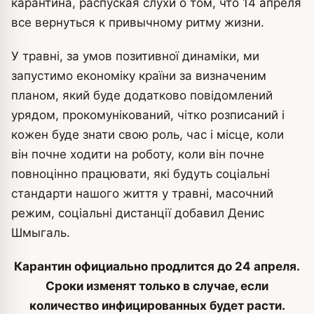
карантина, распуская слухи о том, что 14 апреля
все вернуться к привычному ритму жизни.
У травні, за умов позитивної динаміки, ми
запустимо економіку країни за визначеним
планом, який буде додатково повідомлений
урядом, прокомунікований, чітко розписаний і
кожен буде знати свою роль, час і місце, коли
він почне ходити на роботу, коли він почне
повноцінно працювати, які будуть соціальні
стандарти нашого життя у травні, масочний
режим, соціальні дистанції добавил Денис
Шмыгаль.
Карантин официально продлится до 24 апреля.
Сроки изменят только в случае, если
количество инфицированных будет расти.