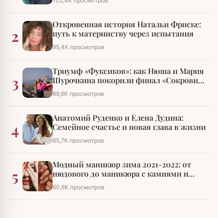
102,4К просмотров
Откровенная история Натальи Фриске:
2
путь к материнству через испытания
95,4К просмотров
Триумф «Фуксиков»: как Нюша и Мария
3
Шурочкина покорили финал «Сокровищ
императора»
89,6К просмотров
Анатомий Руденко и Елена Дудина:
4
Семейное счастье и новая глава в жизни
85,7К просмотров
Модный маникюр зима 2021-2022: от
5
нюдового до маникюра с камнями и
стразами
60,6К просмотров