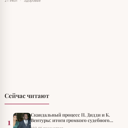
21 Июл
·
Здоровье
Сейчас читают
Скандальный процесс П. Дидди и К.
1
Вентуры: итоги громкого судебного
разбирательства